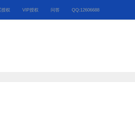
买授权
VIP授权
问答
QQ:12606688