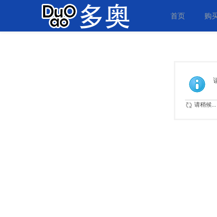
首页
购
请稍候...