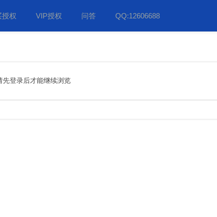
买授权
VIP授权
问答
QQ:12606688
请先登录后才能继续浏览