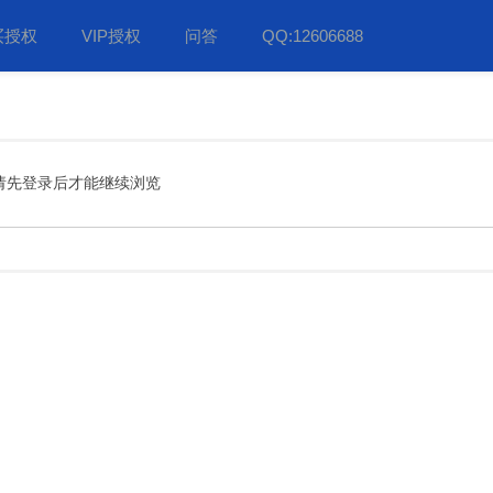
买授权
VIP授权
问答
QQ:12606688
请先登录后才能继续浏览