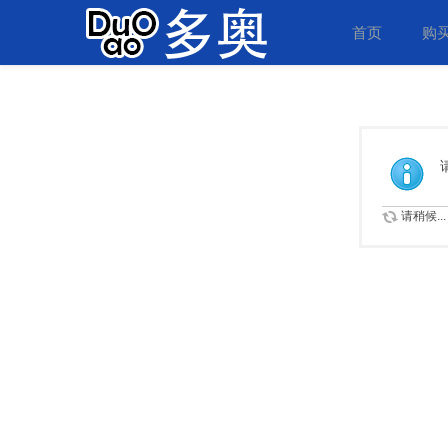
首页
购
请稍候...