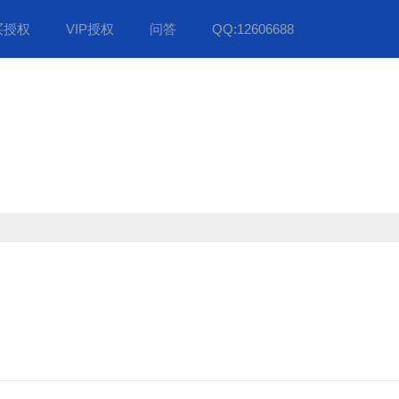
买授权
VIP授权
问答
QQ:12606688